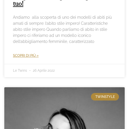
tuo!
Andiamo alla scoperta di uno dei modelli di abiti più
amati di sempre: l’abito stile impero! Caratteristiche
abito stile impero Quando parliamo di abito in stile
impero ci riferiamo ad un modello iconico
dell’abbigliamento femminile, caratterizzato
SCOPRI DI PIÙ »
Le Twins
26 Aprile 2022
TWINSTYLE