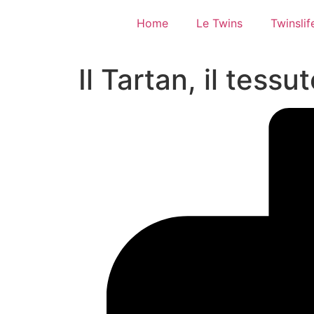
Home
Le Twins
Twinslif
Il Tartan, il tessu